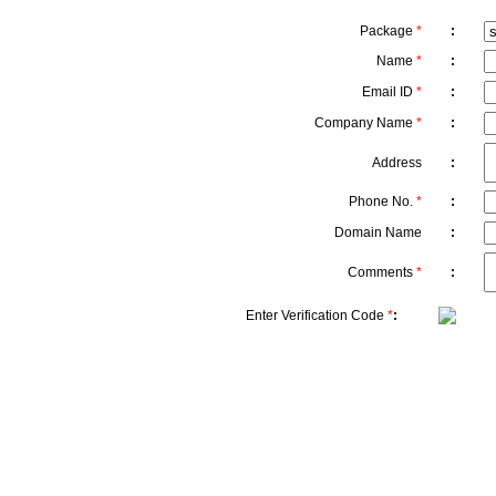
Package
*
:
Name
*
:
Email ID
*
:
Company Name
*
:
Address
:
Phone No.
*
:
Domain Name
:
Comments
*
:
Enter Verification Code
*
: